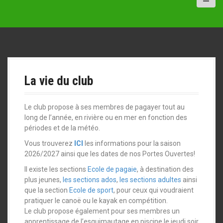
a
l
La vie du club
Le club propose à ses membres de pagayer tout au
long de l’année, en rivière ou en mer en fonction des
périodes et de la météo.
Vous trouverez
ICI
les informations pour la saison
2026/2027 ainsi que les dates de nos Portes Ouvertes!
Il existe les sections
Ecole de pagaie
, à destination des
plus jeunes,
les sections ados
,
les sections adultes
ainsi
que la section
Ecole de sport
, pour ceux qui voudraient
pratiquer le canoë ou le kayak en compétition.
Le club propose également pour ses membres un
apprentissage de l’esquimautage en piscine le jeudi soir