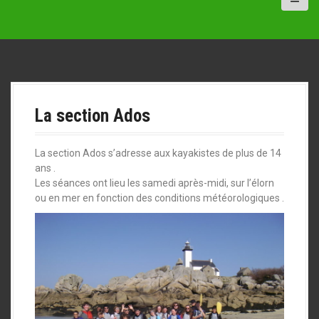
a
l
La section Ados
La section Ados s’adresse aux kayakistes de plus de 14
ans .
Les séances ont lieu les samedi après-midi, sur l’élorn
ou en mer en fonction des conditions météorologiques .