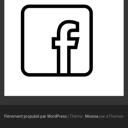
Fièrement propulsé par WordPress
|
Thème :
Moesia
par aThemes