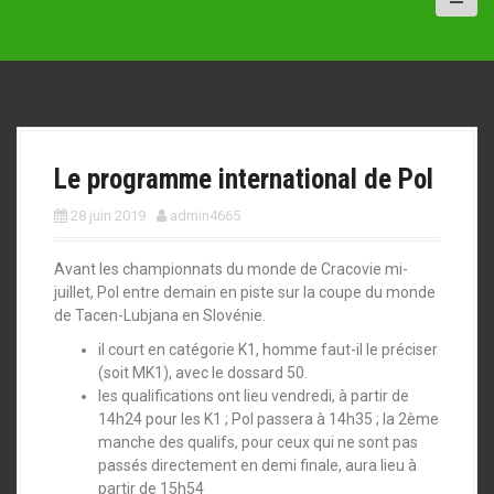
a
l
Le programme international de Pol
28 juin 2019
admin4665
Avant les championnats du monde de Cracovie mi-
juillet, Pol entre demain en piste sur la coupe du monde
de Tacen-Lubjana en Slovénie.
il court en catégorie K1, homme faut-il le préciser
(soit MK1), avec le dossard 50.
les qualifications ont lieu vendredi, à partir de
14h24 pour les K1 ; Pol passera à 14h35 ; la 2ème
manche des qualifs, pour ceux qui ne sont pas
passés directement en demi finale, aura lieu à
partir de 15h54